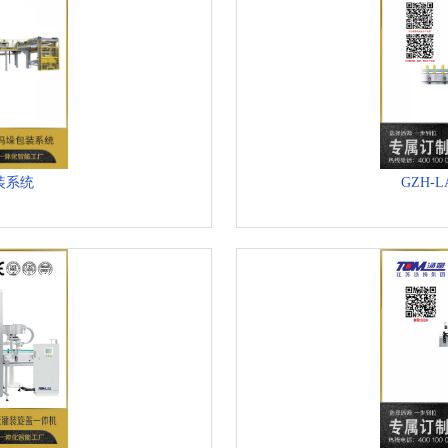
装系统
GZH-