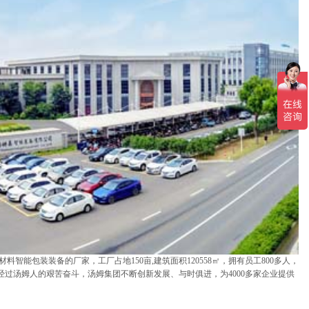
包装装备的厂家，工厂占地150亩,建筑面积120558㎡，拥有员工800多人，
6年来，经过汤姆人的艰苦奋斗，汤姆集团不断创新发展、与时俱进，为4000多家企业提供