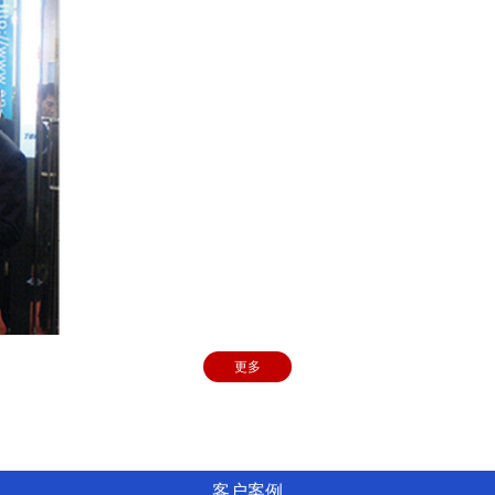
壳牌
依合聚工
中国蓝星
南京龙蟠
更多
中石化
客户案例