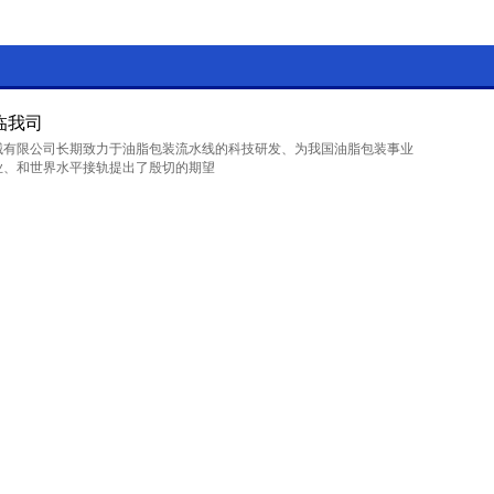
临我司
械有限公司长期致力于油脂包装流水线的科技研发、为我国油脂包装事业
业、和世界水平接轨提出了殷切的期望