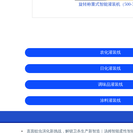
旋转称重式智能灌装机（500-3
农化灌装线
日化灌装线
调味品灌装线
涂料灌装线
直面蚊虫演化新挑战，解锁卫杀生产新智造｜汤姆智能柔性智