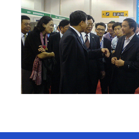
贵州味莼园
一汽大众
浙江全兴
云瀚股份
中海油